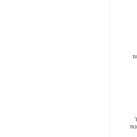
ם
ך
נות