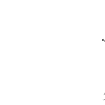
וח.
,
שר