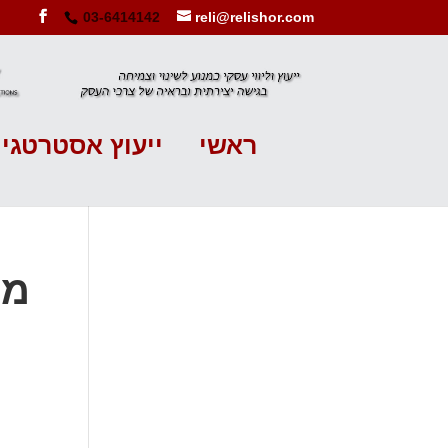
03-6414142
reli@relishor.com
ראשי
ייעוץ אסטרטגי
מוג