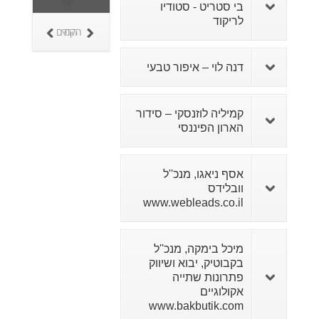
בי סטריט - סטודיו
לריקוד
הבא
הקודם
דנה לוי – איפור טבעי
קמיליה לוזנסקי – סידור
הארון הפיננסי
אסף ניאגו, מנכ''ל
וובלידס
www.webleads.co.il
מיכל בימקה, מנכ''ל
בקבוטיק, יבוא ושיווק
פתרונות שתייה
אקולוגיים
www.bakbutik.com